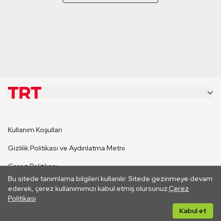
KURUMSAL
Kullanım Koşulları
KANAL SİTELERİ
Gizlilik Politikası ve Aydınlatma Metni
Çerez Politikası
SİTELER
Bu sitede tanımlama bilgileri kullanılır. Sitede gezinmeye devam
İletişim
ederek, çerez kullanımımızı kabul etmiş olursunuz.
Çerez
Politikası
CANLI YAYINLAR
Her hakkı saklıdır. ©2026 TRT. Bağlantı yoluyla gidilen dış
Kabul et
sitelerin içeriklerinden TRT sorumlu değildir.