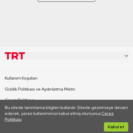
KURUMSAL
Kullanım Koşulları
KANAL SİTELERİ
Gizlilik Politikası ve Aydınlatma Metni
Çerez Politikası
SİTELER
Bu sitede tanımlama bilgileri kullanılır. Sitede gezinmeye devam
İletişim
ederek, çerez kullanımımızı kabul etmiş olursunuz.
Çerez
Politikası
CANLI YAYINLAR
Her hakkı saklıdır. ©2026 TRT. Bağlantı yoluyla gidilen dış
Kabul et
sitelerin içeriklerinden TRT sorumlu değildir.