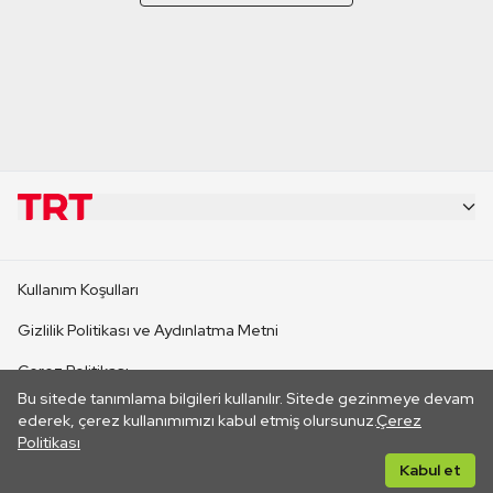
KURUMSAL
Kullanım Koşulları
KANAL SİTELERİ
Gizlilik Politikası ve Aydınlatma Metni
Çerez Politikası
SİTELER
Bu sitede tanımlama bilgileri kullanılır. Sitede gezinmeye devam
İletişim
ederek, çerez kullanımımızı kabul etmiş olursunuz.
Çerez
Politikası
CANLI YAYINLAR
Her hakkı saklıdır. ©2026 TRT. Bağlantı yoluyla gidilen dış
Kabul et
sitelerin içeriklerinden TRT sorumlu değildir.