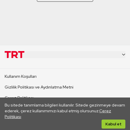
KURUMSAL
Kullanım Koşulları
KANAL SİTELERİ
Gizlilik Politikası ve Aydınlatma Metni
Çerez Politikası
SİTELER
Bu sitede tanımlama bilgileri kullanılır. Sitede gezinmeye devam
İletişim
ederek, çerez kullanımımızı kabul etmiş olursunuz.
Çerez
Politikası
CANLI YAYINLAR
Her hakkı saklıdır. ©2026 TRT. Bağlantı yoluyla gidilen dış
Kabul et
sitelerin içeriklerinden TRT sorumlu değildir.