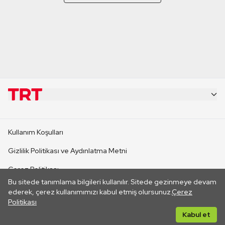
KURUMSAL
Kullanım Koşulları
KANAL SİTELERİ
Gizlilik Politikası ve Aydınlatma Metni
Çerez Politikası
SİTELER
Bu sitede tanımlama bilgileri kullanılır. Sitede gezinmeye devam
İletişim
ederek, çerez kullanımımızı kabul etmiş olursunuz.
Çerez
Politikası
CANLI YAYINLAR
Her hakkı saklıdır. ©2026 TRT. Bağlantı yoluyla gidilen dış
Kabul et
sitelerin içeriklerinden TRT sorumlu değildir.