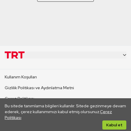
KURUMSAL
Kullanım Koşulları
KANAL SİTELERİ
Gizlilik Politikası ve Aydınlatma Metni
Çerez Politikası
SİTELER
Bu sitede tanımlama bilgileri kullanılır. Sitede gezinmeye devam
İletişim
ederek, çerez kullanımımızı kabul etmiş olursunuz.
Çerez
Politikası
CANLI YAYINLAR
Her hakkı saklıdır. ©2026 TRT. Bağlantı yoluyla gidilen dış
Kabul et
sitelerin içeriklerinden TRT sorumlu değildir.