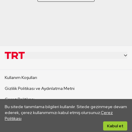
KURUMSAL
Kullanım Koşulları
KANAL SİTELERİ
Gizlilik Politikası ve Aydınlatma Metni
Çerez Politikası
SİTELER
Bu sitede tanımlama bilgileri kullanılır. Sitede gezinmeye devam
İletişim
ederek, çerez kullanımımızı kabul etmiş olursunuz.
Çerez
Politikası
CANLI YAYINLAR
Her hakkı saklıdır. ©2026 TRT. Bağlantı yoluyla gidilen dış
Kabul et
sitelerin içeriklerinden TRT sorumlu değildir.