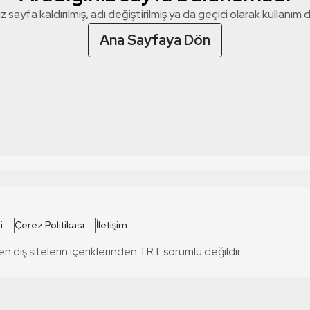
z sayfa kaldırılmış, adı değiştirilmiş ya da geçici olarak kullanım dış
Ana Sayfaya Dön
 SİTELERİ
SİTELER
i
Çerez Politikası
İletişim
TRT Kürdi
tabii
T
en dış sitelerin içeriklerinden TRT sorumlu değildir.
TRT World
TRT Dinle
T
sel
TRT Arabi
Engelsiz TRT
T
r
TRT Eba İlkokul
TRT 12 Punto
T