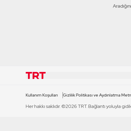
Aradığını
KURUMSAL
KANAL
Kullanım Koşulları
Gizlilik Politikası ve Aydınlatma Metn
TRT Hakkında
TRT 1
Her hakkı saklıdır. ©2026 TRT. Bağlantı yoluyla gidil
Mevzuat
TRT 2
Basın Açıklamaları
TRT Belge
Bize Ulaşın
TRT Habe