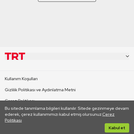
KURUMSAL
Kullanım Koşulları
KANAL SİTELERİ
Gizlilik Politikası ve Aydınlatma Metni
Çerez Politikası
SİTELER
Bu sitede tanımlama bilgileri kullanılır. Sitede gezinmeye devam
İletişim
ederek, çerez kullanımımızı kabul etmiş olursunuz.
Çerez
Politikası
CANLI YAYINLAR
Her hakkı saklıdır. ©2026 TRT. Bağlantı yoluyla gidilen dış
Kabul et
sitelerin içeriklerinden TRT sorumlu değildir.