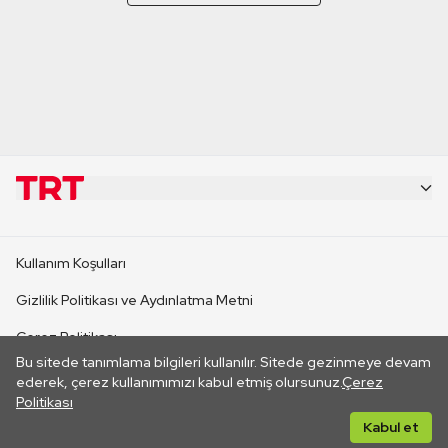
KURUMSAL
Kullanım Koşulları
KANAL SİTELERİ
Gizlilik Politikası ve Aydınlatma Metni
Çerez Politikası
SİTELER
Bu sitede tanımlama bilgileri kullanılır. Sitede gezinmeye devam
İletişim
ederek, çerez kullanımımızı kabul etmiş olursunuz.
Çerez
Politikası
CANLI YAYINLAR
Her hakkı saklıdır. ©2026 TRT. Bağlantı yoluyla gidilen dış
Kabul et
sitelerin içeriklerinden TRT sorumlu değildir.