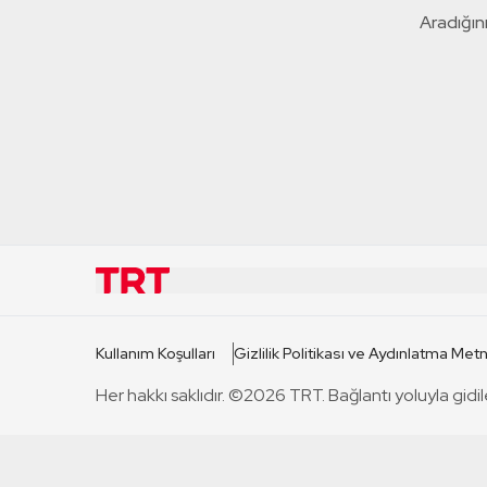
Aradığını
KURUMSAL
KANAL
Kullanım Koşulları
Gizlilik Politikası ve Aydınlatma Metn
TRT Hakkında
TRT 1
Her hakkı saklıdır. ©2026 TRT. Bağlantı yoluyla gidil
Mevzuat
TRT 2
Basın Açıklamaları
TRT Belge
Bize Ulaşın
TRT Habe