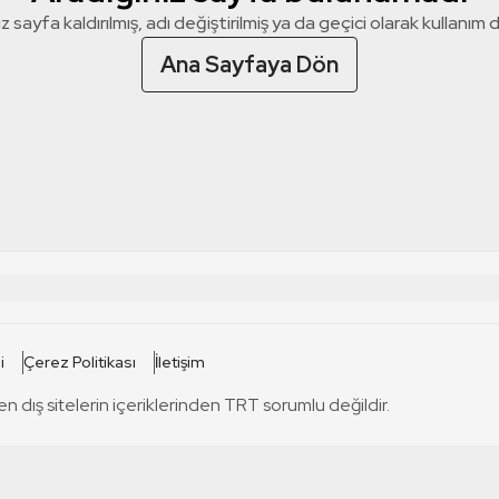
z sayfa kaldırılmış, adı değiştirilmiş ya da geçici olarak kullanım dış
Ana Sayfaya Dön
 SİTELERİ
SİTELER
i
Çerez Politikası
İletişim
TRT Kürdi
tabii
T
en dış sitelerin içeriklerinden TRT sorumlu değildir.
TRT World
TRT Dinle
T
sel
TRT Arabi
Engelsiz TRT
T
r
TRT Eba İlkokul
TRT 12 Punto
T