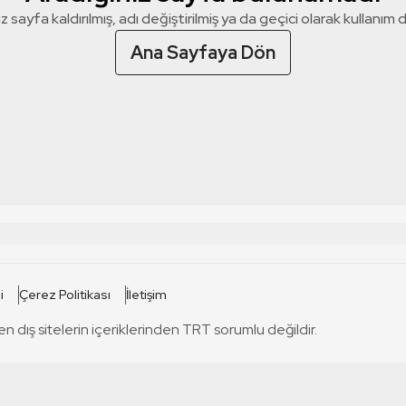
z sayfa kaldırılmış, adı değiştirilmiş ya da geçici olarak kullanım dış
Ana Sayfaya Dön
 SİTELERİ
SİTELER
i
Çerez Politikası
İletişim
TRT Kürdi
tabii
T
en dış sitelerin içeriklerinden TRT sorumlu değildir.
TRT World
TRT Dinle
T
sel
TRT Arabi
Engelsiz TRT
T
r
TRT Eba İlkokul
TRT 12 Punto
T