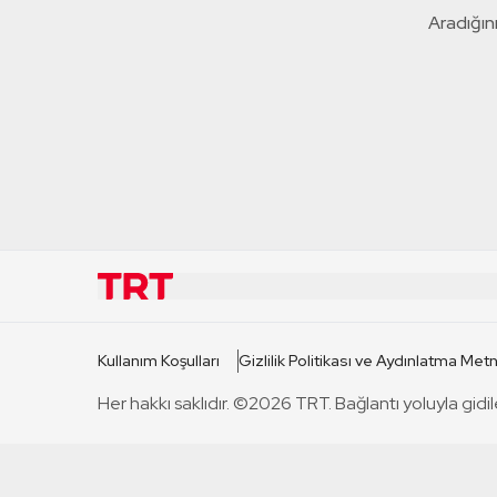
Aradığını
KURUMSAL
KANAL
Kullanım Koşulları
Gizlilik Politikası ve Aydınlatma Metn
TRT Hakkında
TRT 1
Her hakkı saklıdır. ©2026 TRT. Bağlantı yoluyla gidil
Mevzuat
TRT 2
Basın Açıklamaları
TRT Belge
Bize Ulaşın
TRT Habe