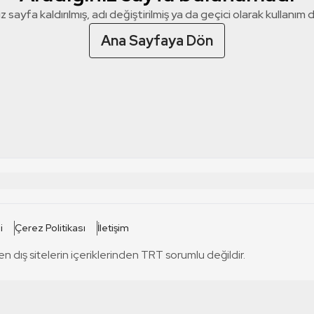
z sayfa kaldırılmış, adı değiştirilmiş ya da geçici olarak kullanım dış
Ana Sayfaya Dön
 SİTELERİ
SİTELER
i
Çerez Politikası
İletişim
TRT Kürdi
tabii
T
en dış sitelerin içeriklerinden TRT sorumlu değildir.
TRT World
TRT Dinle
T
sel
TRT Arabi
Engelsiz TRT
T
r
TRT Eba İlkokul
TRT 12 Punto
T