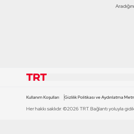
Aradığını
KURUMSAL
KANAL
Kullanım Koşulları
Gizlilik Politikası ve Aydınlatma Metn
TRT Hakkında
TRT 1
Her hakkı saklıdır. ©2026 TRT. Bağlantı yoluyla gidil
Mevzuat
TRT 2
Basın Açıklamaları
TRT Belge
Bize Ulaşın
TRT Habe