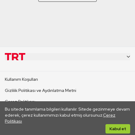
KURUMSAL
Kullanım Koşulları
KANAL SİTELERİ
Gizlilik Politikası ve Aydınlatma Metni
Çerez Politikası
SİTELER
Bu sitede tanımlama bilgileri kullanılır. Sitede gezinmeye devam
İletişim
ederek, çerez kullanımımızı kabul etmiş olursunuz.
Çerez
Politikası
CANLI YAYINLAR
Her hakkı saklıdır. ©2026 TRT. Bağlantı yoluyla gidilen dış
Kabul et
sitelerin içeriklerinden TRT sorumlu değildir.