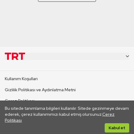
KURUMSAL
Kullanım Koşulları
KANAL SİTELERİ
Gizlilik Politikası ve Aydınlatma Metni
Çerez Politikası
SİTELER
Bu sitede tanımlama bilgileri kullanılır. Sitede gezinmeye devam
İletişim
ederek, çerez kullanımımızı kabul etmiş olursunuz.
Çerez
Politikası
CANLI YAYINLAR
Her hakkı saklıdır. ©2026 TRT. Bağlantı yoluyla gidilen dış
Kabul et
sitelerin içeriklerinden TRT sorumlu değildir.