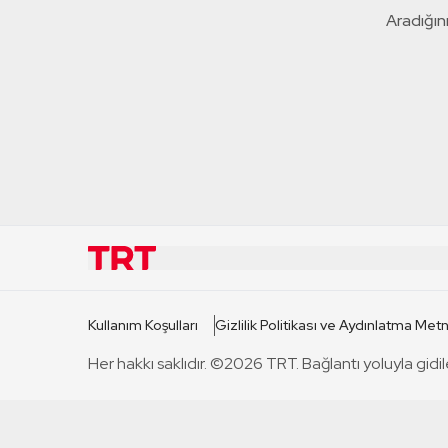
Aradığını
KURUMSAL
KANAL
Kullanım Koşulları
Gizlilik Politikası ve Aydınlatma Metn
TRT Hakkında
TRT 1
Her hakkı saklıdır. ©2026 TRT. Bağlantı yoluyla gidil
Mevzuat
TRT 2
Basın Açıklamaları
TRT Belge
Bize Ulaşın
TRT Habe