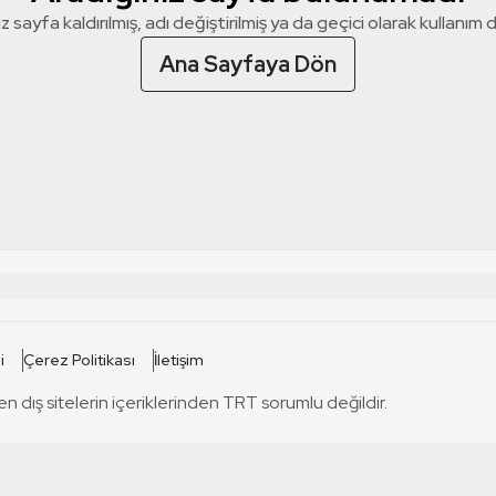
z sayfa kaldırılmış, adı değiştirilmiş ya da geçici olarak kullanım dış
Ana Sayfaya Dön
 SİTELERİ
SİTELER
i
Çerez Politikası
İletişim
TRT Kürdi
tabii
T
en dış sitelerin içeriklerinden TRT sorumlu değildir.
TRT World
TRT Dinle
T
sel
TRT Arabi
Engelsiz TRT
T
r
TRT Eba İlkokul
TRT 12 Punto
T