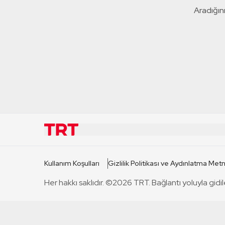
Aradığını
KURUMSAL
KANAL
Kullanım Koşulları
Gizlilik Politikası ve Aydınlatma Metn
TRT Hakkında
TRT 1
Her hakkı saklıdır. ©2026 TRT. Bağlantı yoluyla gidil
Mevzuat
TRT 2
Basın Açıklamaları
TRT Belge
Bize Ulaşın
TRT Habe