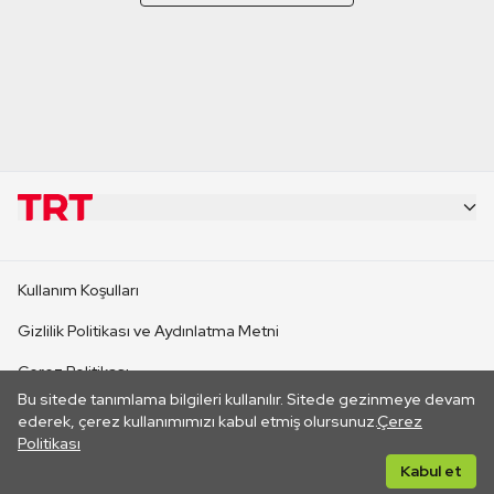
KURUMSAL
Kullanım Koşulları
KANAL SİTELERİ
Gizlilik Politikası ve Aydınlatma Metni
Çerez Politikası
SİTELER
Bu sitede tanımlama bilgileri kullanılır. Sitede gezinmeye devam
İletişim
ederek, çerez kullanımımızı kabul etmiş olursunuz.
Çerez
Politikası
CANLI YAYINLAR
Her hakkı saklıdır. ©2026 TRT. Bağlantı yoluyla gidilen dış
Kabul et
sitelerin içeriklerinden TRT sorumlu değildir.