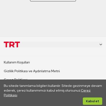
KURUMSAL
Kullanım Koşulları
KANAL SİTELERİ
Gizlilik Politikası ve Aydınlatma Metni
Çerez Politikası
SİTELER
Bu sitede tanımlama bilgileri kullanılır. Sitede gezinmeye devam
İletişim
ederek, çerez kullanımımızı kabul etmiş olursunuz.
Çerez
Politikası
CANLI YAYINLAR
Her hakkı saklıdır. ©2026 TRT. Bağlantı yoluyla gidilen dış
Kabul et
sitelerin içeriklerinden TRT sorumlu değildir.