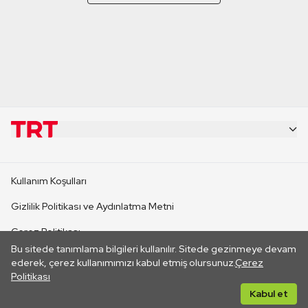
KURUMSAL
Kullanım Koşulları
KANAL SİTELERİ
Gizlilik Politikası ve Aydınlatma Metni
Çerez Politikası
SİTELER
Bu sitede tanımlama bilgileri kullanılır. Sitede gezinmeye devam
İletişim
ederek, çerez kullanımımızı kabul etmiş olursunuz.
Çerez
Politikası
CANLI YAYINLAR
Her hakkı saklıdır. ©2026 TRT. Bağlantı yoluyla gidilen dış
Kabul et
sitelerin içeriklerinden TRT sorumlu değildir.