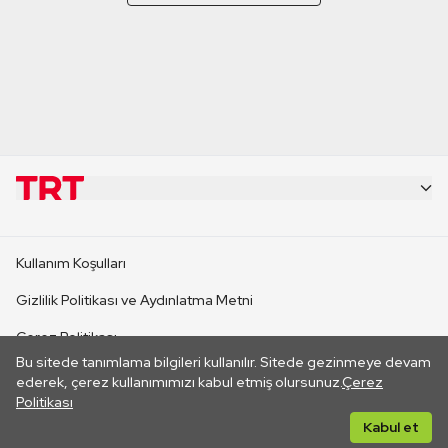
KURUMSAL
Kullanım Koşulları
KANAL SİTELERİ
Gizlilik Politikası ve Aydınlatma Metni
Çerez Politikası
SİTELER
Bu sitede tanımlama bilgileri kullanılır. Sitede gezinmeye devam
İletişim
ederek, çerez kullanımımızı kabul etmiş olursunuz.
Çerez
Politikası
CANLI YAYINLAR
Her hakkı saklıdır. ©2026 TRT. Bağlantı yoluyla gidilen dış
Kabul et
sitelerin içeriklerinden TRT sorumlu değildir.