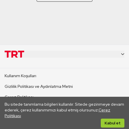
KURUMSAL
Kullanım Koşulları
KANAL SİTELERİ
Gizlilik Politikası ve Aydınlatma Metni
Çerez Politikası
SİTELER
Bu sitede tanımlama bilgileri kullanılır. Sitede gezinmeye devam
İletişim
ederek, çerez kullanımımızı kabul etmiş olursunuz.
Çerez
Politikası
CANLI YAYINLAR
Her hakkı saklıdır. ©2026 TRT. Bağlantı yoluyla gidilen dış
Kabul et
sitelerin içeriklerinden TRT sorumlu değildir.