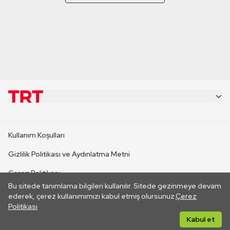
KURUMSAL
Kullanım Koşulları
KANAL SİTELERİ
Gizlilik Politikası ve Aydınlatma Metni
Çerez Politikası
SİTELER
Bu sitede tanımlama bilgileri kullanılır. Sitede gezinmeye devam
İletişim
ederek, çerez kullanımımızı kabul etmiş olursunuz.
Çerez
Politikası
CANLI YAYINLAR
Her hakkı saklıdır. ©2026 TRT. Bağlantı yoluyla gidilen dış
Kabul et
sitelerin içeriklerinden TRT sorumlu değildir.