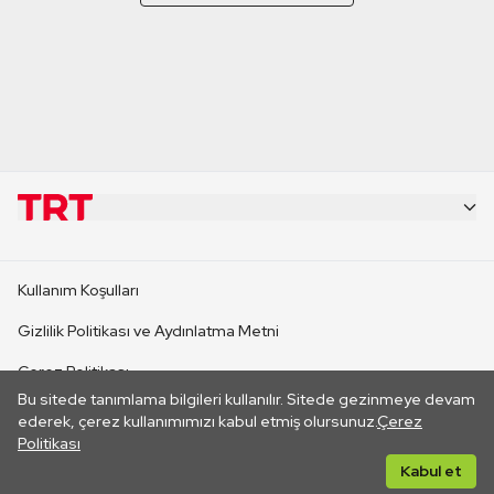
KURUMSAL
Kullanım Koşulları
KANAL SİTELERİ
Gizlilik Politikası ve Aydınlatma Metni
Çerez Politikası
SİTELER
Bu sitede tanımlama bilgileri kullanılır. Sitede gezinmeye devam
İletişim
ederek, çerez kullanımımızı kabul etmiş olursunuz.
Çerez
Politikası
CANLI YAYINLAR
Her hakkı saklıdır. ©2026 TRT. Bağlantı yoluyla gidilen dış
Kabul et
sitelerin içeriklerinden TRT sorumlu değildir.