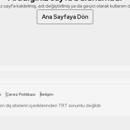
z sayfa kaldırılmış, adı değiştirilmiş ya da geçici olarak kullanım dış
Ana Sayfaya Dön
 SİTELERİ
SİTELER
i
Çerez Politikası
İletişim
TRT Kürdi
tabii
T
en dış sitelerin içeriklerinden TRT sorumlu değildir.
TRT World
TRT Dinle
T
sel
TRT Arabi
Engelsiz TRT
T
r
TRT Eba İlkokul
TRT 12 Punto
T