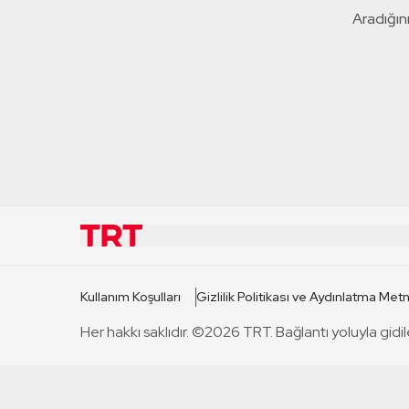
Aradığını
KURUMSAL
KANAL
Kullanım Koşulları
Gizlilik Politikası ve Aydınlatma Metn
TRT Hakkında
TRT 1
Her hakkı saklıdır. ©2026 TRT. Bağlantı yoluyla gidil
Mevzuat
TRT 2
Basın Açıklamaları
TRT Belge
Bize Ulaşın
TRT Habe