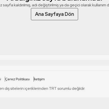
z sayfa kaldırılmış, adı değiştirilmiş ya da geçici olarak kullanım dış
Ana Sayfaya Dön
 SİTELERİ
SİTELER
i
Çerez Politikası
İletişim
TRT Kürdi
tabii
T
en dış sitelerin içeriklerinden TRT sorumlu değildir.
TRT World
TRT Dinle
T
sel
TRT Arabi
Engelsiz TRT
T
r
TRT Eba İlkokul
TRT 12 Punto
T