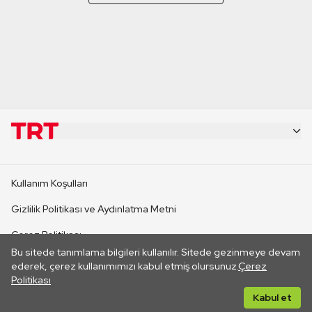
KURUMSAL
Kullanım Koşulları
KANAL SİTELERİ
Gizlilik Politikası ve Aydınlatma Metni
Çerez Politikası
SİTELER
Bu sitede tanımlama bilgileri kullanılır. Sitede gezinmeye devam
İletişim
ederek, çerez kullanımımızı kabul etmiş olursunuz.
Çerez
Politikası
CANLI YAYINLAR
Her hakkı saklıdır. ©2026 TRT. Bağlantı yoluyla gidilen dış
Kabul et
sitelerin içeriklerinden TRT sorumlu değildir.