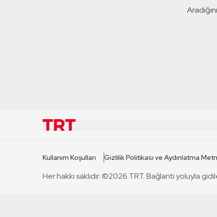
Aradığını
KURUMSAL
KANAL
Kullanım Koşulları
Gizlilik Politikası ve Aydınlatma Metn
TRT Hakkında
TRT 1
Her hakkı saklıdır. ©2026 TRT. Bağlantı yoluyla gidil
Mevzuat
TRT 2
Basın Açıklamaları
TRT Belge
Bize Ulaşın
TRT Habe