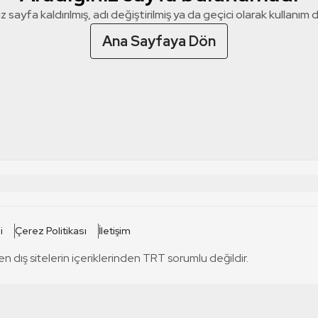
z sayfa kaldırılmış, adı değiştirilmiş ya da geçici olarak kullanım dış
Ana Sayfaya Dön
 SİTELERİ
SİTELER
i
Çerez Politikası
İletişim
TRT Kürdi
tabii
T
en dış sitelerin içeriklerinden TRT sorumlu değildir.
TRT World
TRT Dinle
T
sel
TRT Arabi
Engelsiz TRT
T
r
TRT Eba İlkokul
TRT 12 Punto
T