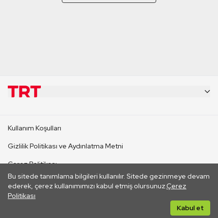
KURUMSAL
Kullanım Koşulları
KANAL SİTELERİ
Gizlilik Politikası ve Aydınlatma Metni
Çerez Politikası
SİTELER
Bu sitede tanımlama bilgileri kullanılır. Sitede gezinmeye devam
İletişim
ederek, çerez kullanımımızı kabul etmiş olursunuz.
Çerez
Politikası
CANLI YAYINLAR
Her hakkı saklıdır. ©2026 TRT. Bağlantı yoluyla gidilen dış
Kabul et
sitelerin içeriklerinden TRT sorumlu değildir.