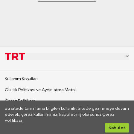
KURUMSAL
Kullanım Koşulları
KANAL SİTELERİ
Gizlilik Politikası ve Aydınlatma Metni
Çerez Politikası
SİTELER
Bu sitede tanımlama bilgileri kullanılır. Sitede gezinmeye devam
İletişim
ederek, çerez kullanımımızı kabul etmiş olursunuz.
Çerez
Politikası
CANLI YAYINLAR
Her hakkı saklıdır. ©2026 TRT. Bağlantı yoluyla gidilen dış
Kabul et
sitelerin içeriklerinden TRT sorumlu değildir.