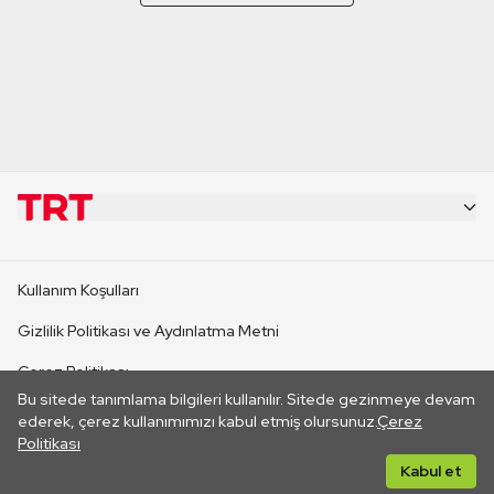
KURUMSAL
Kullanım Koşulları
KANAL SİTELERİ
Gizlilik Politikası ve Aydınlatma Metni
Çerez Politikası
SİTELER
Bu sitede tanımlama bilgileri kullanılır. Sitede gezinmeye devam
İletişim
ederek, çerez kullanımımızı kabul etmiş olursunuz.
Çerez
Politikası
CANLI YAYINLAR
Her hakkı saklıdır. ©2026 TRT. Bağlantı yoluyla gidilen dış
Kabul et
sitelerin içeriklerinden TRT sorumlu değildir.