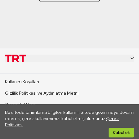
KURUMSAL
Kullanım Koşulları
KANAL SİTELERİ
Gizlilik Politikası ve Aydınlatma Metni
Çerez Politikası
SİTELER
Bu sitede tanımlama bilgileri kullanılır. Sitede gezinmeye devam
İletişim
ederek, çerez kullanımımızı kabul etmiş olursunuz.
Çerez
Politikası
CANLI YAYINLAR
Her hakkı saklıdır. ©2026 TRT. Bağlantı yoluyla gidilen dış
Kabul et
sitelerin içeriklerinden TRT sorumlu değildir.