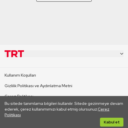
KURUMSAL
Kullanım Koşulları
KANAL SİTELERİ
Gizlilik Politikası ve Aydınlatma Metni
Çerez Politikası
SİTELER
Bu sitede tanımlama bilgileri kullanılır. Sitede gezinmeye devam
İletişim
ederek, çerez kullanımımızı kabul etmiş olursunuz.
Çerez
Politikası
CANLI YAYINLAR
Her hakkı saklıdır. ©2026 TRT. Bağlantı yoluyla gidilen dış
Kabul et
sitelerin içeriklerinden TRT sorumlu değildir.