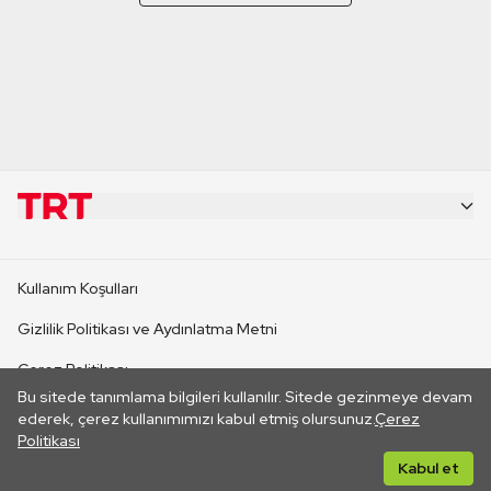
KURUMSAL
Kullanım Koşulları
KANAL SİTELERİ
Gizlilik Politikası ve Aydınlatma Metni
Çerez Politikası
SİTELER
Bu sitede tanımlama bilgileri kullanılır. Sitede gezinmeye devam
İletişim
ederek, çerez kullanımımızı kabul etmiş olursunuz.
Çerez
Politikası
CANLI YAYINLAR
Her hakkı saklıdır. ©2026 TRT. Bağlantı yoluyla gidilen dış
Kabul et
sitelerin içeriklerinden TRT sorumlu değildir.