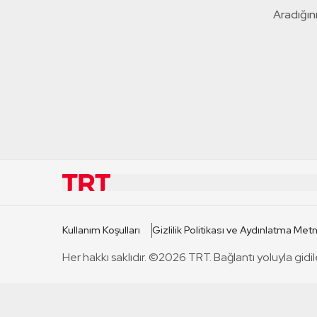
Aradığını
KURUMSAL
KANAL
Kullanım Koşulları
Gizlilik Politikası ve Aydınlatma Metn
TRT Hakkında
TRT 1
Her hakkı saklıdır. ©2026 TRT. Bağlantı yoluyla gidil
Mevzuat
TRT 2
Basın Açıklamaları
TRT Belge
Bize Ulaşın
TRT Habe