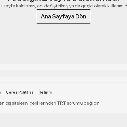
z sayfa kaldırılmış, adı değiştirilmiş ya da geçici olarak kullanım dış
Ana Sayfaya Dön
 SİTELERİ
SİTELER
i
Çerez Politikası
İletişim
TRT Kürdi
tabii
T
en dış sitelerin içeriklerinden TRT sorumlu değildir.
TRT World
TRT Dinle
T
sel
TRT Arabi
Engelsiz TRT
T
r
TRT Eba İlkokul
TRT 12 Punto
T