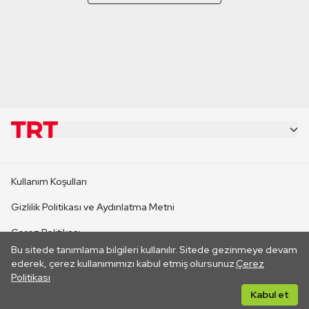
KURUMSAL
Kullanım Koşulları
KANAL SİTELERİ
Gizlilik Politikası ve Aydınlatma Metni
Çerez Politikası
SİTELER
Bu sitede tanımlama bilgileri kullanılır. Sitede gezinmeye devam
İletişim
ederek, çerez kullanımımızı kabul etmiş olursunuz.
Çerez
Politikası
CANLI YAYINLAR
Her hakkı saklıdır. ©2026 TRT. Bağlantı yoluyla gidilen dış
Kabul et
sitelerin içeriklerinden TRT sorumlu değildir.