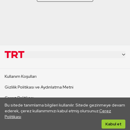
KURUMSAL
Kullanım Koşulları
KANAL SİTELERİ
Gizlilik Politikası ve Aydınlatma Metni
Çerez Politikası
SİTELER
Bu sitede tanımlama bilgileri kullanılır. Sitede gezinmeye devam
İletişim
ederek, çerez kullanımımızı kabul etmiş olursunuz.
Çerez
Politikası
CANLI YAYINLAR
Her hakkı saklıdır. ©2026 TRT. Bağlantı yoluyla gidilen dış
Kabul et
sitelerin içeriklerinden TRT sorumlu değildir.