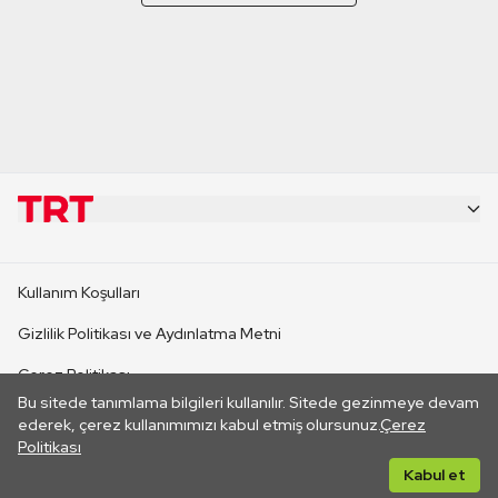
KURUMSAL
Kullanım Koşulları
KANAL SİTELERİ
Gizlilik Politikası ve Aydınlatma Metni
Çerez Politikası
SİTELER
Bu sitede tanımlama bilgileri kullanılır. Sitede gezinmeye devam
İletişim
ederek, çerez kullanımımızı kabul etmiş olursunuz.
Çerez
Politikası
CANLI YAYINLAR
Her hakkı saklıdır. ©2026 TRT. Bağlantı yoluyla gidilen dış
Kabul et
sitelerin içeriklerinden TRT sorumlu değildir.