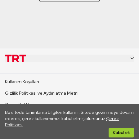
KURUMSAL
Kullanım Koşulları
KANAL SİTELERİ
Gizlilik Politikası ve Aydınlatma Metni
Çerez Politikası
SİTELER
Bu sitede tanımlama bilgileri kullanılır. Sitede gezinmeye devam
İletişim
ederek, çerez kullanımımızı kabul etmiş olursunuz.
Çerez
Politikası
CANLI YAYINLAR
Her hakkı saklıdır. ©2026 TRT. Bağlantı yoluyla gidilen dış
Kabul et
sitelerin içeriklerinden TRT sorumlu değildir.