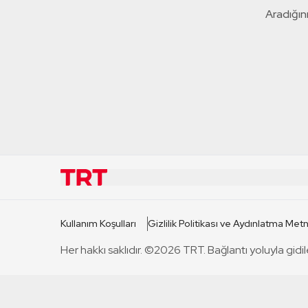
Aradığını
KURUMSAL
KANAL
Kullanım Koşulları
Gizlilik Politikası ve Aydınlatma Metn
TRT Hakkında
TRT 1
Her hakkı saklıdır. ©2026 TRT. Bağlantı yoluyla gidil
Mevzuat
TRT 2
Basın Açıklamaları
TRT Belge
Bize Ulaşın
TRT Habe