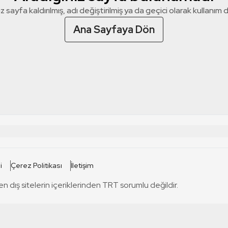
z sayfa kaldırılmış, adı değiştirilmiş ya da geçici olarak kullanım dış
Ana Sayfaya Dön
 SİTELERİ
SİTELER
i
Çerez Politikası
İletişim
TRT Kürdi
tabii
T
en dış sitelerin içeriklerinden TRT sorumlu değildir.
TRT World
TRT Dinle
T
sel
TRT Arabi
Engelsiz TRT
T
r
TRT Eba İlkokul
TRT 12 Punto
T