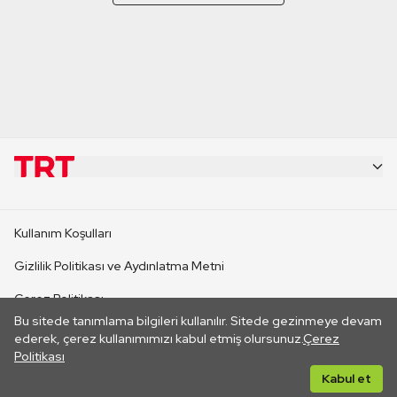
KURUMSAL
Kullanım Koşulları
KANAL SİTELERİ
Gizlilik Politikası ve Aydınlatma Metni
Çerez Politikası
SİTELER
Bu sitede tanımlama bilgileri kullanılır. Sitede gezinmeye devam
İletişim
ederek, çerez kullanımımızı kabul etmiş olursunuz.
Çerez
Politikası
CANLI YAYINLAR
Her hakkı saklıdır. ©2026 TRT. Bağlantı yoluyla gidilen dış
Kabul et
sitelerin içeriklerinden TRT sorumlu değildir.