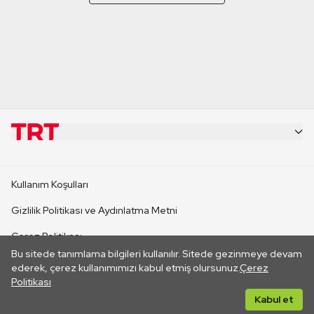
KURUMSAL
Kullanım Koşulları
KANAL SİTELERİ
Gizlilik Politikası ve Aydınlatma Metni
Çerez Politikası
SİTELER
Bu sitede tanımlama bilgileri kullanılır. Sitede gezinmeye devam
İletişim
ederek, çerez kullanımımızı kabul etmiş olursunuz.
Çerez
Politikası
CANLI YAYINLAR
Her hakkı saklıdır. ©2026 TRT. Bağlantı yoluyla gidilen dış
Kabul et
sitelerin içeriklerinden TRT sorumlu değildir.