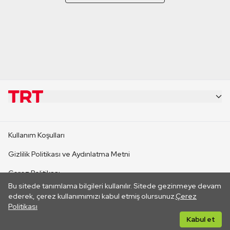
KURUMSAL
Kullanım Koşulları
KANAL SİTELERİ
Gizlilik Politikası ve Aydınlatma Metni
Çerez Politikası
SİTELER
Bu sitede tanımlama bilgileri kullanılır. Sitede gezinmeye devam
İletişim
ederek, çerez kullanımımızı kabul etmiş olursunuz.
Çerez
Politikası
CANLI YAYINLAR
Her hakkı saklıdır. ©2026 TRT. Bağlantı yoluyla gidilen dış
Kabul et
sitelerin içeriklerinden TRT sorumlu değildir.