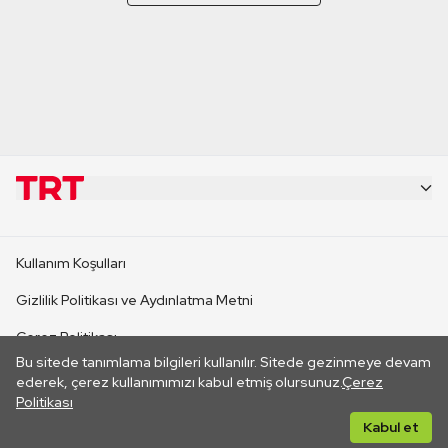
KURUMSAL
Kullanım Koşulları
KANAL SİTELERİ
Gizlilik Politikası ve Aydınlatma Metni
Çerez Politikası
SİTELER
Bu sitede tanımlama bilgileri kullanılır. Sitede gezinmeye devam
İletişim
ederek, çerez kullanımımızı kabul etmiş olursunuz.
Çerez
Politikası
CANLI YAYINLAR
Her hakkı saklıdır. ©2026 TRT. Bağlantı yoluyla gidilen dış
Kabul et
sitelerin içeriklerinden TRT sorumlu değildir.