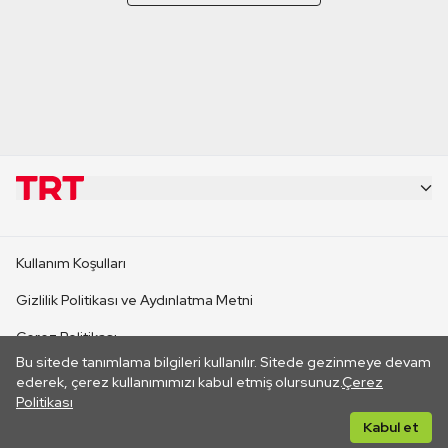
KURUMSAL
Kullanım Koşulları
KANAL SİTELERİ
Gizlilik Politikası ve Aydınlatma Metni
Çerez Politikası
SİTELER
Bu sitede tanımlama bilgileri kullanılır. Sitede gezinmeye devam
İletişim
ederek, çerez kullanımımızı kabul etmiş olursunuz.
Çerez
Politikası
CANLI YAYINLAR
Her hakkı saklıdır. ©2026 TRT. Bağlantı yoluyla gidilen dış
Kabul et
sitelerin içeriklerinden TRT sorumlu değildir.