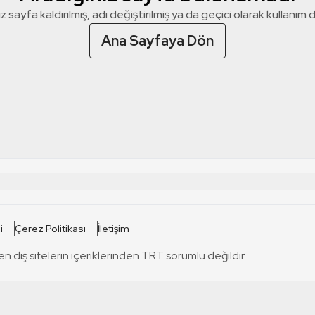
z sayfa kaldırılmış, adı değiştirilmiş ya da geçici olarak kullanım dış
Ana Sayfaya Dön
 SİTELERİ
SİTELER
i
Çerez Politikası
İletişim
TRT Kürdi
tabii
T
en dış sitelerin içeriklerinden TRT sorumlu değildir.
TRT World
TRT Dinle
T
sel
TRT Arabi
Engelsiz TRT
T
r
TRT Eba İlkokul
TRT 12 Punto
T