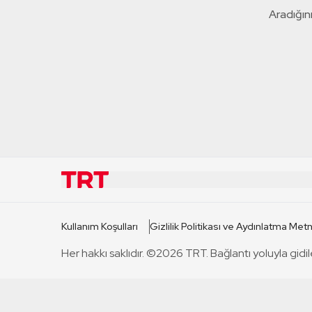
Aradığını
KURUMSAL
KANAL
Kullanım Koşulları
Gizlilik Politikası ve Aydınlatma Metn
TRT Hakkında
TRT 1
Her hakkı saklıdır. ©2026 TRT. Bağlantı yoluyla gidil
Mevzuat
TRT 2
Basın Açıklamaları
TRT Belge
Bize Ulaşın
TRT Habe