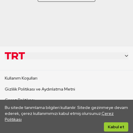
KURUMSAL
Kullanım Koşulları
KANAL SİTELERİ
Gizlilik Politikası ve Aydınlatma Metni
Çerez Politikası
SİTELER
Bu sitede tanımlama bilgileri kullanılır. Sitede gezinmeye devam
İletişim
ederek, çerez kullanımımızı kabul etmiş olursunuz.
Çerez
Politikası
CANLI YAYINLAR
Her hakkı saklıdır. ©2026 TRT. Bağlantı yoluyla gidilen dış
Kabul et
sitelerin içeriklerinden TRT sorumlu değildir.