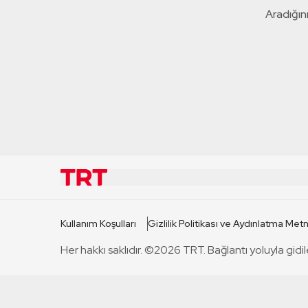
Aradığını
KURUMSAL
KANAL
Kullanım Koşulları
Gizlilik Politikası ve Aydınlatma Metn
TRT Hakkında
TRT 1
Her hakkı saklıdır. ©2026 TRT. Bağlantı yoluyla gidil
Mevzuat
TRT 2
Basın Açıklamaları
TRT Belge
Bize Ulaşın
TRT Habe