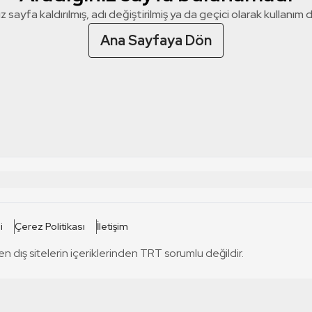
z sayfa kaldırılmış, adı değiştirilmiş ya da geçici olarak kullanım dış
Ana Sayfaya Dön
 SİTELERİ
SİTELER
i
Çerez Politikası
İletişim
TRT Kürdi
tabii
T
en dış sitelerin içeriklerinden TRT sorumlu değildir.
TRT World
TRT Dinle
T
sel
TRT Arabi
Engelsiz TRT
T
r
TRT Eba İlkokul
TRT 12 Punto
T