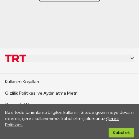
KURUMSAL
Kullanım Koşulları
KANAL SİTELERİ
Gizlilik Politikası ve Aydınlatma Metni
Çerez Politikası
SİTELER
Bu sitede tanımlama bilgileri kullanılır. Sitede gezinmeye devam
İletişim
ederek, çerez kullanımımızı kabul etmiş olursunuz.
Çerez
Politikası
CANLI YAYINLAR
Her hakkı saklıdır. ©2026 TRT. Bağlantı yoluyla gidilen dış
Kabul et
sitelerin içeriklerinden TRT sorumlu değildir.