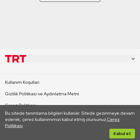
KURUMSAL
Kullanım Koşulları
KANAL SİTELERİ
Gizlilik Politikası ve Aydınlatma Metni
Çerez Politikası
SİTELER
Bu sitede tanımlama bilgileri kullanılır. Sitede gezinmeye devam
İletişim
ederek, çerez kullanımımızı kabul etmiş olursunuz.
Çerez
Politikası
CANLI YAYINLAR
Her hakkı saklıdır. ©2026 TRT. Bağlantı yoluyla gidilen dış
Kabul et
sitelerin içeriklerinden TRT sorumlu değildir.